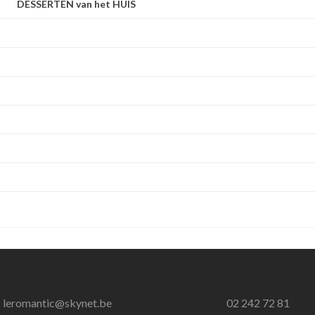
DESSERTEN van het HUIS
leromantic@skynet.be
02 242 72 81