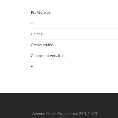
Profiteroles
–
Colonel
Creme brulée
Coupe met vers fruit
–
Avenue Henri Conscience 240, 1140