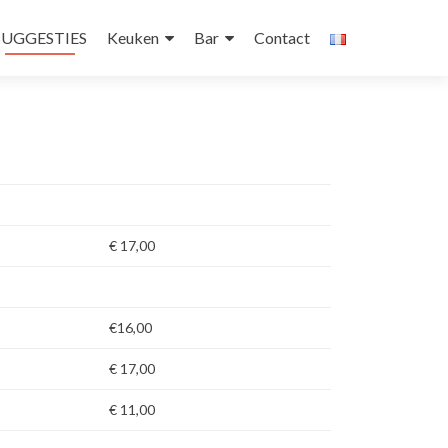
kip
o
SUGGESTIES
Keuken
Bar
Contact
ontent
€ 17,00
€16,00
€ 17,00
€ 11,00